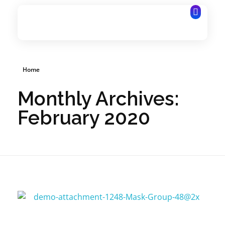
Services
ignitesynergyhospitality.com
Portfolio
Home
Pricing
Monthly Archives:
February 2020
Contact